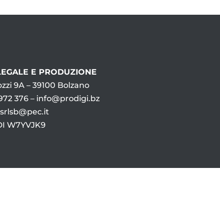
LEGALE E PRODUZIONE
zzi 9A – 39100 Bolzano
972 376 – info@prodigi.bz
isrlsb@pec.it
DI W7YVJK9